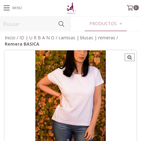
0
MENÚ
PRODUCTOS
Inicio
/
ID | U R B A N O
/
camisas | blusas | remeras
/
Remera BASICA