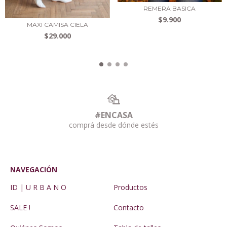
REMERA BASICA
$9.900
MAXI CAMISA CIELA
$29.000
#ENCASA
comprá desde dónde estés
NAVEGACIÓN
ID | U R B A N O
Productos
SALE !
Contacto