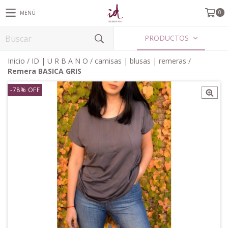
0
MENÚ
PRODUCTOS
Inicio
/
ID | U R B A N O
/
camisas | blusas | remeras
/
Remera BASICA GRIS
-78
%
OFF