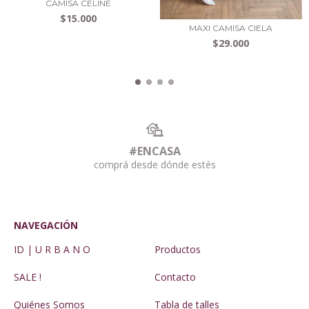
CAMISA CELINE
$15.000
MAXI CAMISA CIELA
$29.000
#ENCASA
comprá desde dónde estés
NAVEGACIÓN
ID | U R B A N O
Productos
SALE !
Contacto
Quiénes Somos
Tabla de talles