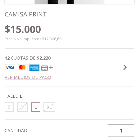
CAMISA PRINT
$15.000
Precio sin impuestos
$12.396,69
12
CUOTAS DE
$2.220
VER MEDIOS DE PAGO
TALLE:
L
S
M
L
XL
CANTIDAD