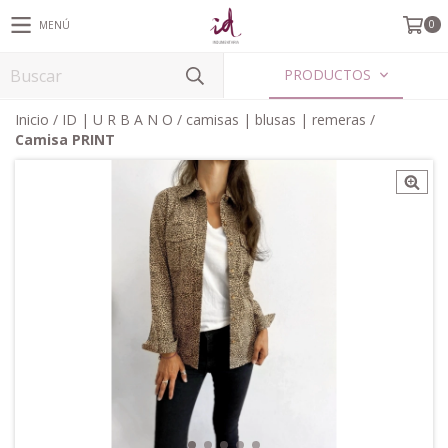
0
MENÚ
PRODUCTOS
Inicio
/
ID | U R B A N O
/
camisas | blusas | remeras
/
Camisa PRINT