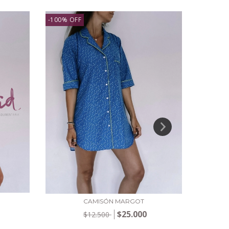
-100
%
OFF
CAMISÓN MARGOT
$25.000
$12.500