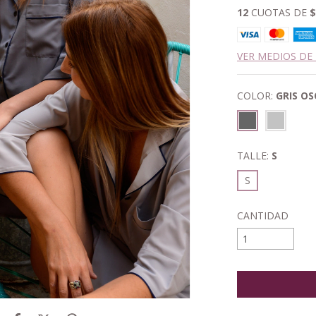
12
CUOTAS DE
$
VER MEDIOS DE
COLOR:
GRIS O
TALLE:
S
S
CANTIDAD