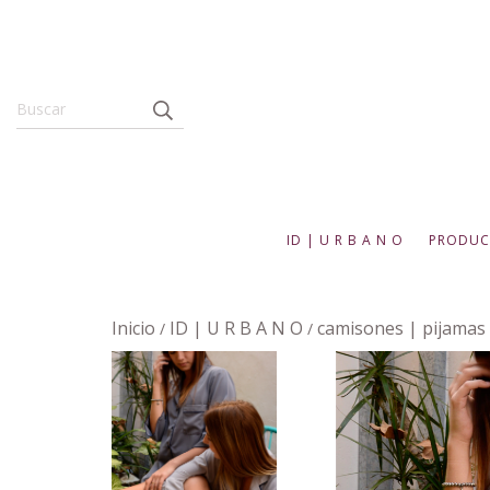
ID | U R B A N O
PRODUC
Inicio
ID | U R B A N O
camisones | pijamas
/
/