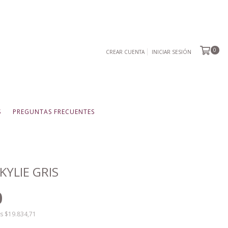
0
CREAR CUENTA
INICIAR SESIÓN
S
PREGUNTAS FRECUENTES
KYLIE GRIS
0
os
$19.834,71