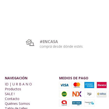
#ENCASA
comprá desde dónde estés
NAVEGACIÓN
MEDIOS DE PAGO
ID | U R B A N O
Productos
SALE !
Contacto
Quiénes Somos
Tabla de talles