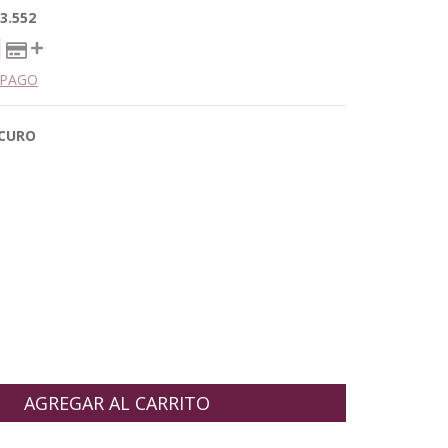
3.552
 PAGO
SCURO